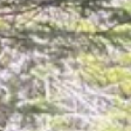
Bienvenue à
La Barronie de
Kamouraska